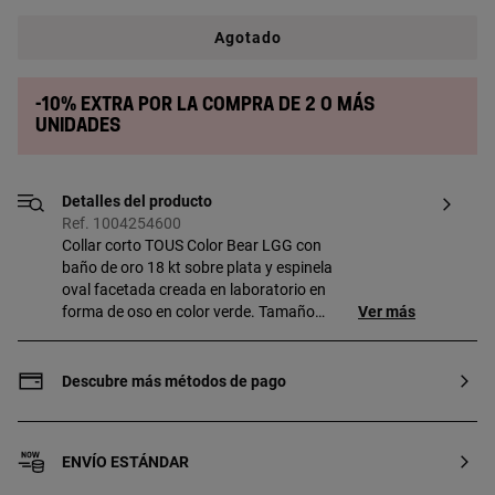
Agotado
-10% extra por la compra de 2 o más
unidades
Detalles del producto
Ref. 1004254600
Collar corto TOUS Color Bear LGG con
baño de oro 18 kt sobre plata y espinela
oval facetada creada en laboratorio en
forma de oso en color verde. Tamaño
Ver más
motivo: 8 mm. Longitud collar: 45 cm.
Cierre mosquetón. Pieza fabricada con
plata de primera ley con baño de oro de
Descubre más métodos de pago
18 a 23 kt y 3 micras de espesor. Esta
calidad garantiza una mayor durabilidad
de la joya. Nota: Pieza elaborada con
ENVÍO ESTÁNDAR
gemas creadas en laboratorio.