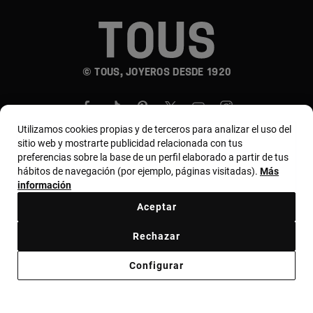
© TOUS, JOYEROS DESDE 1920
Utilizamos cookies propias y de terceros para analizar el uso del
sitio web y mostrarte publicidad relacionada con tus
preferencias sobre la base de un perfil elaborado a partir de tus
hábitos de navegación (por ejemplo, páginas visitadas).
Más
País y moneda:
Perú / Peruvian Sol
información
Aceptar
Términos y condiciones
Política de uso y privacidad
Rechazar
Política de cookies
Aviso legal
Código ético
Configurar
Código ético Proveedores
Canal ético
Responsible Jewelry Council