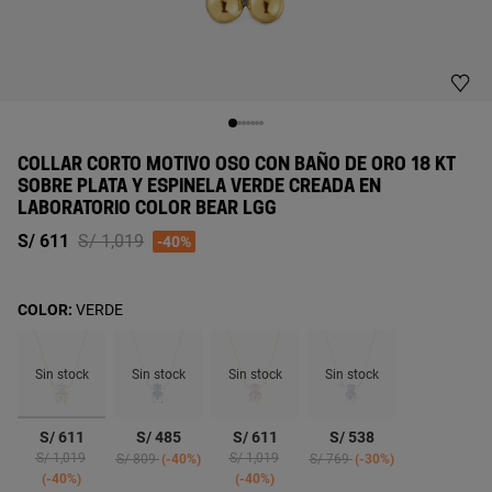
COLLAR CORTO MOTIVO OSO CON BAÑO DE ORO 18 KT
SOBRE PLATA Y ESPINELA VERDE CREADA EN
LABORATORIO COLOR BEAR LGG
Price reduced from
to
S/ 611
S/ 1,019
-40%
COLOR:
VERDE
Sin stock
Sin stock
Sin stock
Sin stock
seleccionado
S/ 611
S/ 485
S/ 611
S/ 538
Price reduced from
to
Price reduced from
to
Price reduced from
to
Price reduced from
to
S/ 1,019
S/ 1,019
S/ 809
-40%
S/ 769
-30%
-40%
-40%