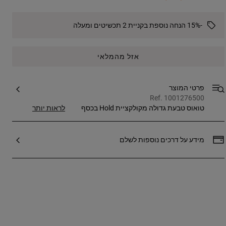
-15% הנחה נוספת בקניית 2 תכשיטים ומעלה
אזל מהמלאי
פרטי המוצר
Ref. 1001276500
טואוס טבעת גדולה מקולקציית Hold בכסף
לראות יותר
סטרלינג. גודל: 2.8 ס"מ. התאימו אותו בעזרת
תליונים, טיניז או טבעות. פריט זה אינו כולל את
השרשרת. יבואן: אלפא אקססוריז בע"מ, שבילי
מידע על דרכים נוספות לשלם
הדפנה 4 פארק תעשיות בר לב, טל: 073-
2695650. ח.פ: 514912609. יצרן: ספרד TOUS